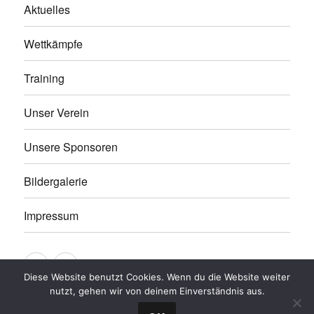
Aktuelles
Wettkämpfe
Training
Unser Verein
Unsere Sponsoren
Bildergalerie
Impressum
Webmail
Sitemap
Diese Website benutzt Cookies. Wenn du die Website weiter
nutzt, gehen wir von deinem Einverständnis aus.
Schwimmsportverein Kirschau e.V.
Datenschutzerklärung
Stolz