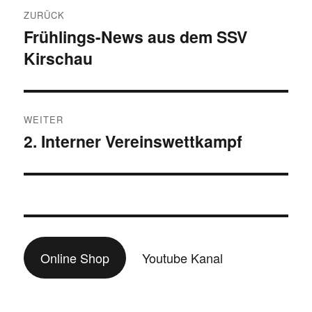
Beitragsnavigation
ZURÜCK
Frühlings-News aus dem SSV
Vorheriger
Kirschau
Beitrag:
WEITER
2. Interner Vereinswettkampf
Nächster
Beitrag:
Online Shop
Youtube Kanal